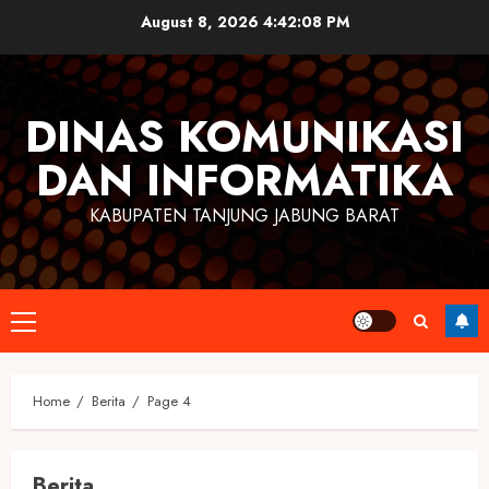
Skip
August 8, 2026
4:42:09 PM
to
content
DINAS KOMUNIKASI
DAN INFORMATIKA
KABUPATEN TANJUNG JABUNG BARAT
Primary
Menu
Home
Berita
Page 4
Berita