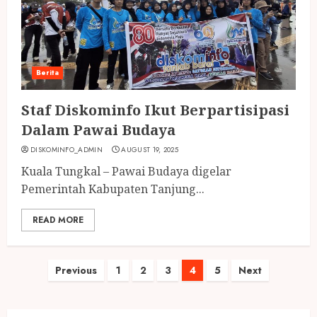
Berita
Staf Diskominfo Ikut Berpartisipasi
Dalam Pawai Budaya
DISKOMINFO_ADMIN
AUGUST 19, 2025
Kuala Tungkal – Pawai Budaya digelar
Pemerintah Kabupaten Tanjung...
READ MORE
Posts
Previous
1
2
3
4
5
Next
pagination