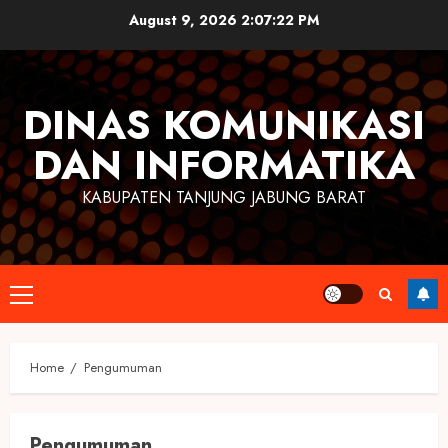
Skip
August 9, 2026
2:07:23 PM
to
content
DINAS KOMUNIKASI
DAN INFORMATIKA
KABUPATEN TANJUNG JABUNG BARAT
Primary
Menu
Home
Pengumuman
Pengumuman