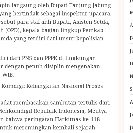
mpin langsung oleh Bupati Tanjung Jabung
M
 yang bertindak sebagai inspektur upacara.
but para staf ahli Bupati, Asisten Setda,
A
ah (OPD), kepala bagian lingkup Pemkab
F
imda yang terdiri dari unsur kepolisian
J
diri dari PNS dan PPPK di lingkungan
D
ir dengan penuh disiplin mengenakan
0 WIB.
N
 Komdigi: Kebangkitan Nasional Proses
S
A
adat membacakan sambutan tertulis dari
Menkomdigi) Republik Indonesia, Meutya
J
n bahwa peringatan Harkitnas ke-118
tuk merenungkan kembali sejarah
J