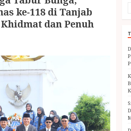
as ke-118 di Tanjab
 Khidmat dan Penuh
T
D
P
P
K
B
K
S
D
M
D