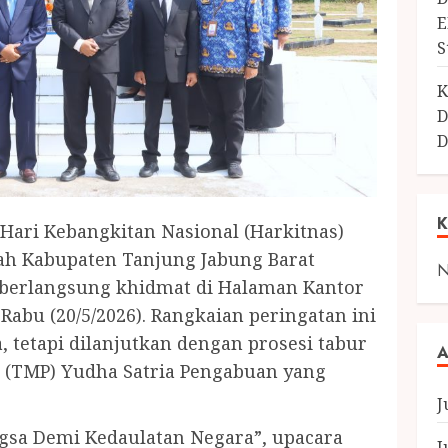
E
S
K
D
D
ri Kebangkitan Nasional (Harkitnas)
ah Kabupaten Tanjung Jabung Barat
N
berlangsung khidmat di Halaman Kantor
Rabu (20/5/2026). Rangkaian peringatan ini
, tetapi dilanjutkan dengan prosesi tabur
A
(TMP) Yudha Satria Pengabuan yang
J
sa Demi Kedaulatan Negara”, upacara
J