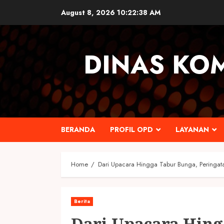
Skip
August 8, 2026
10:22:39 AM
to
content
DINAS KO
BERANDA
PROFIL OPD
LAYANAN
Home
Dari Upacara Hingga Tabur Bunga, Peringat
Berita
Dari Upacara Hing