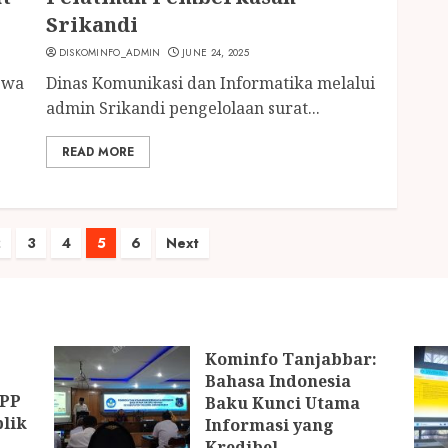
Srikandi
DISKOMINFO_ADMIN
JUNE 24, 2025
iswa
Dinas Komunikasi dan Informatika melalui
admin Srikandi pengelolaan surat...
READ MORE
2
3
4
5
6
Next
n
Kominfo Tanjabbar:
Bahasa Indonesia
IPP
Baku Kunci Utama
blik
Informasi yang
Kredibel