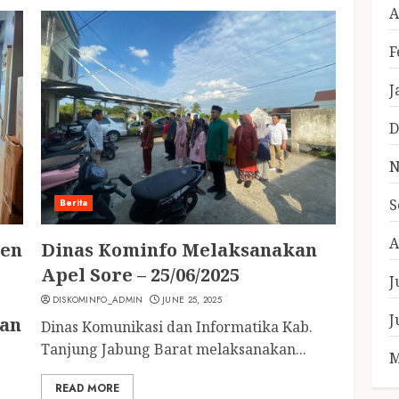
A
F
J
D
N
S
Berita
A
men
Dinas Kominfo Melaksanakan
Apel Sore – 25/06/2025
J
DISKOMINFO_ADMIN
JUNE 25, 2025
J
han
Dinas Komunikasi dan Informatika Kab.
Tanjung Jabung Barat melaksanakan...
M
READ MORE