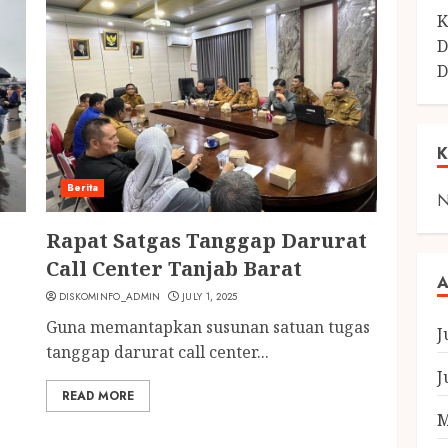
K
D
D
Berita
N
Rapat Satgas Tanggap Darurat
Call Center Tanjab Barat
A
DISKOMINFO_ADMIN
JULY 1, 2025
Guna memantapkan susunan satuan tugas
J
tanggap darurat call center...
J
READ MORE
M