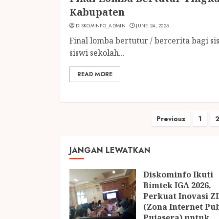
Kabupaten
DISKOMINFO_ADMIN
JUNE 24, 2025
Final lomba bertutur / bercerita bagi s
siswi sekolah...
READ MORE
Posts
Previous
1
paginatio
JANGAN LEWATKAN
Diskominfo Ikuti
Bimtek IGA 2026,
Perkuat Inovasi Z
(Zona Internet Pu
Pujasera) untuk