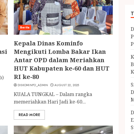
T
Berita
D
P
Kepala Dinas Kominfo
P
asi
Mengikuti Lomba Bakar Ikan
K
Antar OPD dalam Meriahkan
B
HUT Kabupaten ke-60 dan HUT
K
RI ke-80
b)
S
DISKOMINFO_ADMIN
AUGUST 22, 2025
D
KUALA TUNGKAL – Dalam rangka
M
memeriahkan Hari Jadi ke-60...
D
READ MORE
E
S